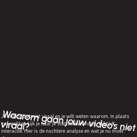
W
aarom
gaan jouw
eo's niet
Je video gaat niet viraal en je wilt weten waarom. In plaats
vid
viraal?
van gokken kijk je naar je statistieken: hook, kijktijd,
interactie. Hier is de nuchtere analyse en wat je nu moet