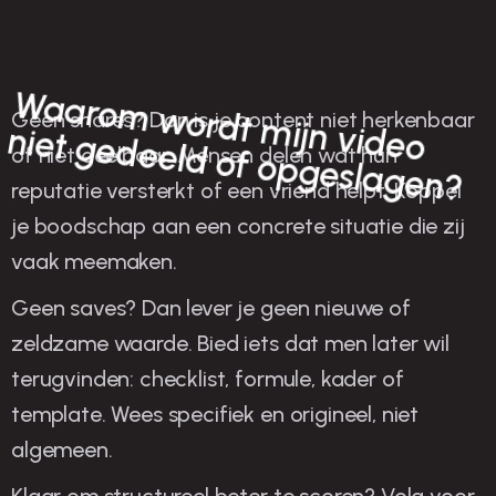
W
aarom
w
ord
t m
eo
niet ged
eeld
of op
Geen shares? Dan is je content niet herkenbaar
ijn vid
geslagen?
of niet deelbaar. Mensen delen wat hun
reputatie versterkt of een vriend helpt. Koppel
je boodschap aan een concrete situatie die zij
vaak meemaken.
Geen saves? Dan lever je geen nieuwe of
zeldzame waarde. Bied iets dat men later wil
terugvinden: checklist, formule, kader of
template. Wees specifiek en origineel, niet
algemeen.