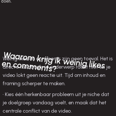
doen.
W
aarom
krijg ik w
einig likes
en com
m
Weinig likes en comments zijn geen toeval. Het is
ents?
directe feedback: je onderwerp raakt niet en je
video lokt geen reactie uit. Tijd om inhoud en
framing scherper te maken.
• Kies één herkenbaar probleem uit je niche dat
je doelgroep vandaag voelt, en maak dat het
centrale conflict van de video.