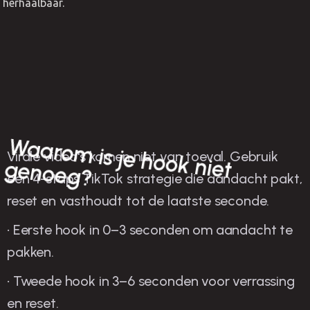
herhaalbaar.
W
aarom
Virale video's komen niet van toeval. Gebruik
is je hook niet genoeg?
een 4-staps TikTok strategie die aandacht pakt,
reset en vasthoudt tot de laatste seconde.
• Eerste hook in 0–3 seconden om aandacht te
pakken.
• Tweede hook in 3–6 seconden voor verrassing
en reset.