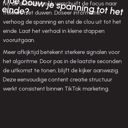
H
oe b
ouw
je sp
anning tot het
eind
Na de dubbele hook verschuift de focus naar
e?
trekken, niet duwen. Doseer informatie,
verhoog de spanning en stel de clou uit tot het
einde. Laat het verhaal in kleine stappen
vooruitgaan.
Meer afkijktijd betekent sterkere signalen voor
het algoritme. Door pas in de laatste seconden
de uitkomst te tonen, blijft de kijker aanwezig.
Deze eenvoudige content creatie structuur
werkt consistent binnen TikTok marketing.