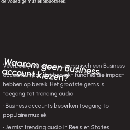
de volledige muziekbibliotheek.
W
aarom
Veel bedrijven kiezen automatisch een Business
geen Business account kiezen?
account, maar dat beperkt functies die impact
hebben op bereik. Het grootste gemis is
toegang tot trending audio.
• Business accounts beperken toegang tot
populaire muziek
• Je mist trending audio in Reels en Stories