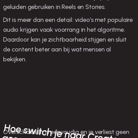
geluiden gebruiken in Reels en Stories.
Dit is meer dan een detail: video’s met populaire
audio krijgen vaak voorrang in het algoritme.
Daardoor kan je zichtbaarheid stijgen en sluit
de content beter aan bij wat mensen al
bekijken.
H
oe sw
itch je naar C
reator
Overschakelen is eenvoudig en je verliest geen