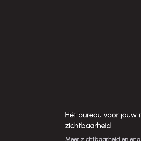
i
t
r
i
t
f
r
t
t
r
Hét bureau voor jouw 
zichtbaarheid
Meer zichtbaarheid en en