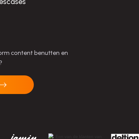
escases
-form content benutten en
?