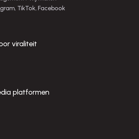
a
s
agram, TikTok, Facebook
n
!
r viraliteit
edia platformen