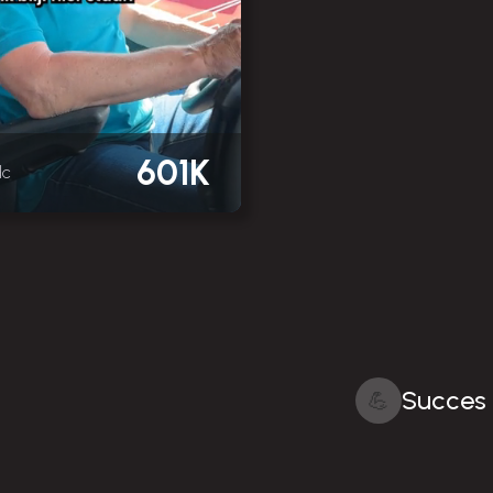
601K
dc
Succes 
💪