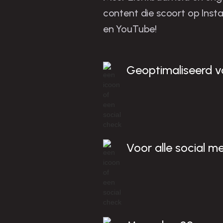
l
content die scoort op Inst
en YouTube!
i
Geoptimaliseerd voo
Voor alle social m