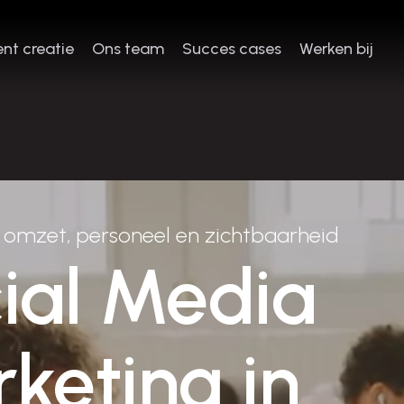
nt creatie
Ons team
Succes cases
Werken bij
nt creatie
Ons team
Succes cases
Werken bij
n omzet, personeel en zichtbaarheid
ial Media
keting in