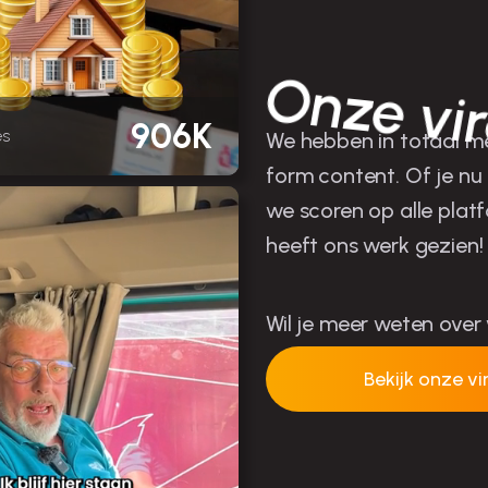
Onze vir
906K
es
We hebben in totaal me
form content. Of je nu
we scoren op alle platf
heeft ons werk gezien!
Wil je meer weten over
Bekijk onze vi
Neem conta
op