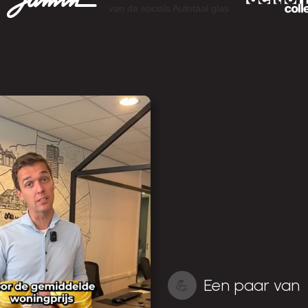
Een paar van
💪