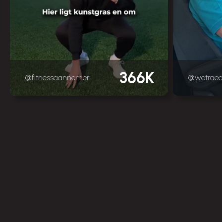
366K
@fitnessaannemer
@wetrae