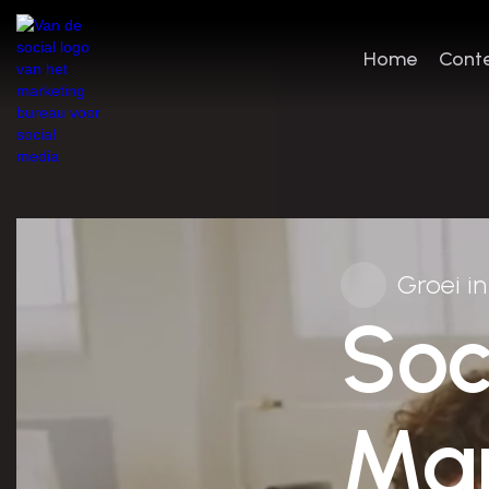
Home
Conte
Home
Conte
Groei i
Soc
Mar