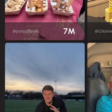
7M
@patspoffertes
@123advi