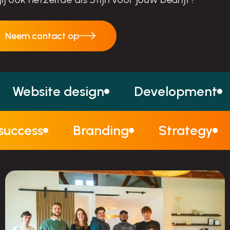
Neem contact op
Neem contact op
Website design
Development
 success
Branding
Strategy