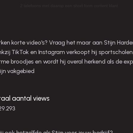
tijn is de man in zijn niche
ken korte video's? Vraag het maar aan Stijn Harder
kzij TikTok en Instagram verkoopt hij sportscholen
me broodjes en wordt hij overal herkend als de exp
zijn vakgebied
taal aantal views
29.293
 jij ook hetzelfde als Stijn voor jouw bedrijf?