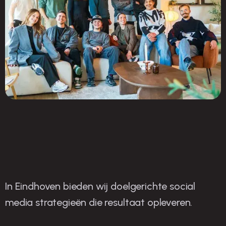
In Eindhoven bieden wij doelgerichte social
O
nze strategieën voor
media strategieën die resultaat opleveren.