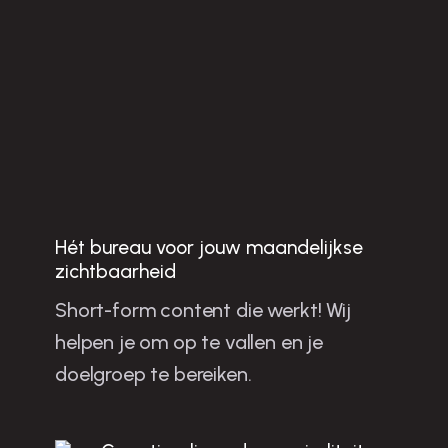
Hét bureau voor jouw maandelijkse
Jo
u
w
b
u
sin
e
ss
te
n
g
ro
e
ie
n
e
t sh
o
rt-fo
rm
o
n
te
n
t in
in
d
h
o
v
e
n
zichtbaarheid
Short-form content die werkt! Wij
la
helpen je om op te vallen en je
m
doelgroep te bereiken.