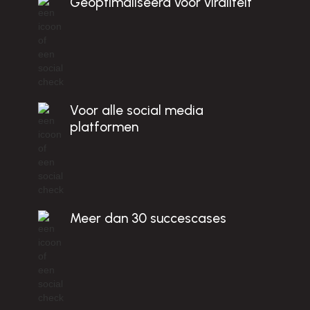
c
Geoptimaliseerd voor viraliteit
E
!
Voor alle social media
platformen
Meer dan 30 succescases