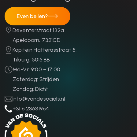
Even bellen?
Even bellen?
Deventerstraat 132a
Apeldoorn, 7321CD
Kapitein Hatterasstraat 5,
Tilburg, 5015 BB
Ma-Vr: 9:00 – 17:00
Zaterdag: Strijden
Zondag: Dicht
info@vandesocials.nl
+31 6 23631964