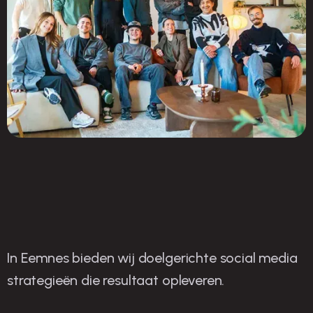
In Eemnes bieden wij doelgerichte social media
O
nze strategieën voor
strategieën die resultaat opleveren.