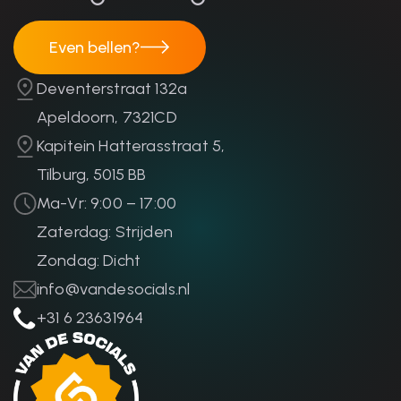
Even bellen?
Even bellen?
Deventerstraat 132a
Apeldoorn, 7321CD
Kapitein Hatterasstraat 5,
Tilburg, 5015 BB
Ma-Vr: 9:00 – 17:00
Zaterdag: Strijden
Zondag: Dicht
info@vandesocials.nl
+31 6 23631964