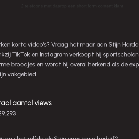
tijn is de man in zijn niche
ken korte video's? Vraag het maar aan Stijn Harder
kzij TikTok en Instagram verkoopt hij sportscholen
me broodjes en wordt hij overal herkend als de exp
zijn vakgebied
taal aantal views
29.293
 jij ook hetzelfde als Stijn voor jouw bedrijf?