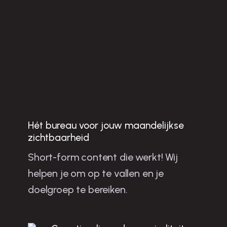
Hét bureau voor jouw maandelijkse
Jo
u
w
b
u
sin
e
ss
te
n
g
ro
e
ie
n
e
t sh
o
rt-fo
rm
o
n
te
n
t in
e
m
n
e
zichtbaarheid
Short-form content die werkt! Wij
la
helpen je om op te vallen en je
m
doelgroep te bereiken.