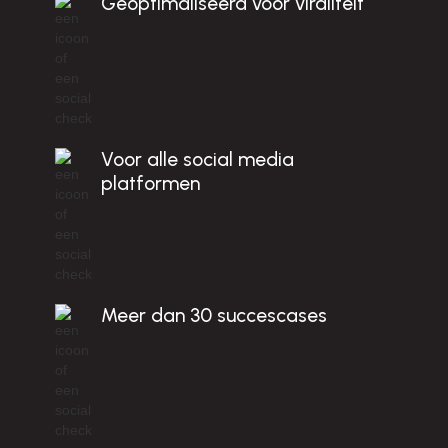
c
Geoptimaliseerd voor viraliteit
E
s!
Voor alle social media
platformen
Meer dan 30 succescases