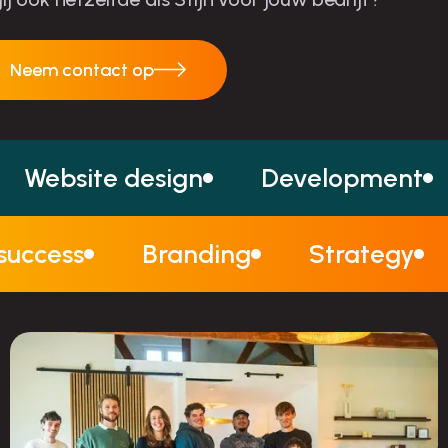
Neem contact op
Neem contact op
Website design
Development
 success
Branding
Strategy