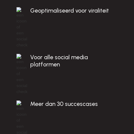
c
Geoptimaliseerd voor viraliteit
D
!
Voor alle social media
platformen
Meer dan 30 succescases