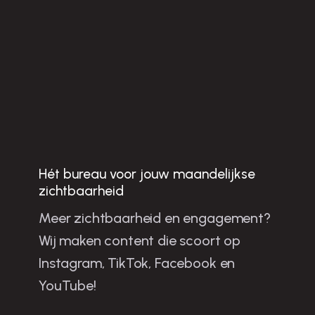
Hét bureau voor jouw maandelijkse
Jo
u
w
b
u
sin
e
ss
te
n
g
ro
e
ie
n
e
t sh
o
rt-fo
rm
o
n
te
n
t in
o
e
tin
c
h
e
m
zichtbaarheid
Meer zichtbaarheid en engagement?
la
Wij maken content die scoort op
m
Instagram, TikTok, Facebook en
YouTube!