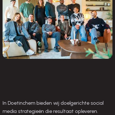
In Doetinchem bieden wij doelgerichte social
O
nze strategieën voor
media strategieën die resultaat opleveren.