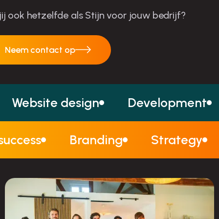
 jij ook hetzelfde als Stijn voor jouw bedrijf?
Neem contact op
Neem contact op
Website design
Development
 success
Branding
Strategy