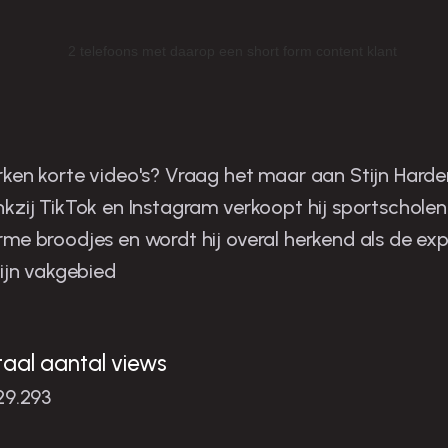
tijn is de man in zijn niche
ken korte video's? Vraag het maar aan Stijn Harder
kzij TikTok en Instagram verkoopt hij sportscholen
me broodjes en wordt hij overal herkend als de exp
zijn vakgebied
taal aantal views
29.293