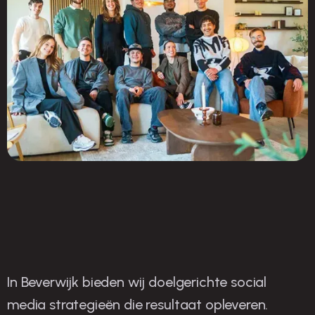
In Beverwijk bieden wij doelgerichte social
O
nze strategieën voor
media strategieën die resultaat opleveren.