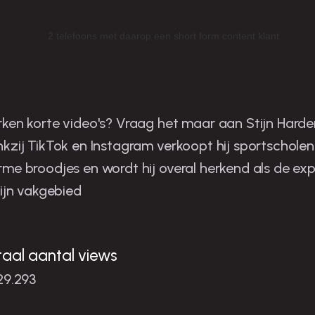
tijn is de man in zijn niche
ken korte video's? Vraag het maar aan Stijn Harder
kzij TikTok en Instagram verkoopt hij sportscholen
me broodjes en wordt hij overal herkend als de exp
zijn vakgebied
taal aantal views
29.293