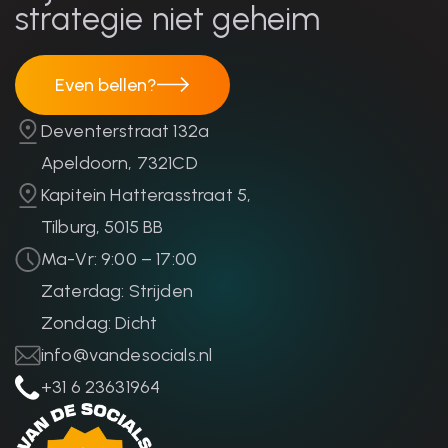
strategie niet geheim
Even bellen?
Even bellen?
Deventerstraat 132a
Apeldoorn, 7321CD
Kapitein Hatterasstraat 5,
Tilburg, 5015 BB
Ma-Vr: 9:00 – 17:00
Zaterdag: Strijden
Zondag: Dicht
info@vandesocials.nl
+31 6 23631964