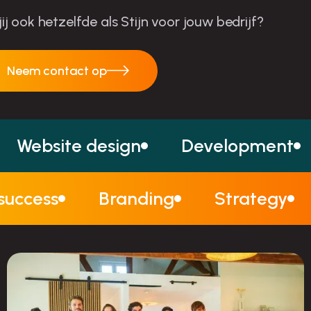
 jij ook hetzelfde als Stijn voor jouw bedrijf?
Neem contact op
Neem contact op
Website design
Development
 success
Branding
Strategy