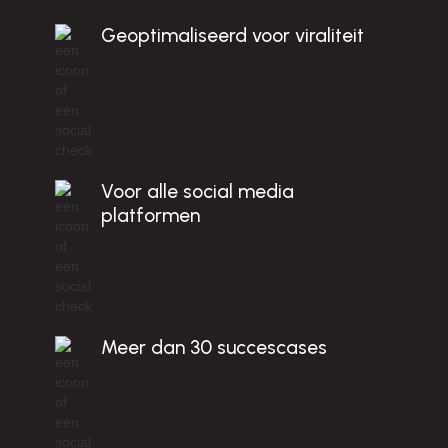
c
Geoptimaliseerd voor viraliteit
B
!
Voor alle social media
platformen
Meer dan 30 succescases