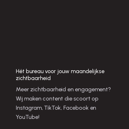
Hét bureau voor jouw maandelijkse
Jo
u
w
b
u
sin
e
ss
te
n
g
ro
e
ie
n
e
t sh
o
rt-fo
rm
o
n
te
n
t in
e
v
e
rw
ijk
zichtbaarheid
Meer zichtbaarheid en engagement?
la
Wij maken content die scoort op
m
Instagram, TikTok, Facebook en
YouTube!