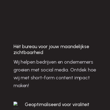
Jo
u
w
b
u
sin
e
ss
te
n
g
ro
e
ie
n
e
t sh
o
rt-fo
rm
o
n
te
n
t in
IJsse
Hét bureau voor jouw maandelijkse
zichtbaarheid
la
Wij helpen bedrijven en ondernemers
groeien met social media. Ontdek hoe
m
wij met short-form content impact
maken!
c
l!
Geoptimaliseerd voor viraliteit