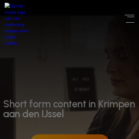
Short form content in Krimpen
aan den IJssel