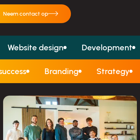
Neem contact op
Neem contact op
Website design
Development
 success
Branding
Strategy