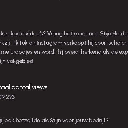
tijn is de man in zijn niche
ken korte video's? Vraag het maar aan Stijn Harder
kzij TikTok en Instagram verkoopt hij sportscholen
me broodjes en wordt hij overal herkend als de exp
zijn vakgebied
taal aantal views
29.293
 jij ook hetzelfde als Stijn voor jouw bedrijf?