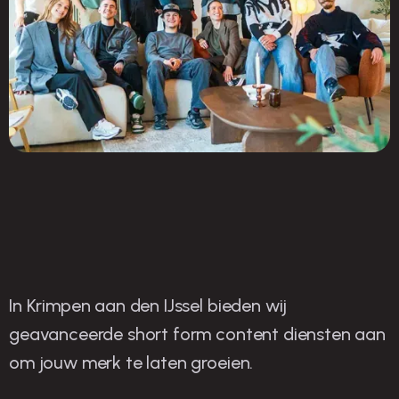
In Krimpen aan den IJssel bieden wij
O
nze strategieën voor
geavanceerde short form content diensten aan
om jouw merk te laten groeien.
succes