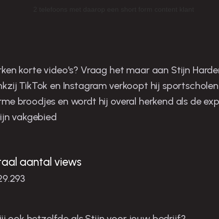
tijn is de man in zijn niche
ken korte video's? Vraag het maar aan Stijn Harder
kzij TikTok en Instagram verkoopt hij sportscholen
me broodjes en wordt hij overal herkend als de exp
zijn vakgebied
taal aantal views
29.293
 jij ook hetzelfde als Stijn voor jouw bedrijf?