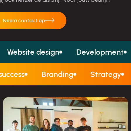
Neem contact op
Neem contact op
Website design
Development
 success
Branding
Strategy