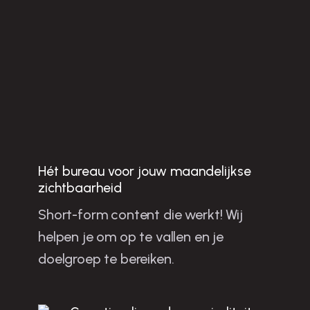
Hét bureau voor jouw maandelijkse
Jo
u
w
b
u
sin
e
ss
te
n
g
ro
e
ie
n
e
t sh
o
rt-fo
rm
o
n
te
n
t in
o
rd
re
c
h
zichtbaarheid
Short-form content die werkt! Wij
la
helpen je om op te vallen en je
m
doelgroep te bereiken.