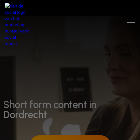
Short form content in
Dordrecht