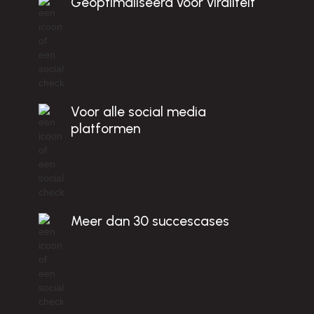
c
Geoptimaliseerd voor viraliteit
D
t!
Voor alle social media
platformen
Meer dan 30 succescases