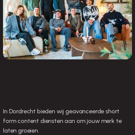
In Dordrecht bieden wij geavanceerde short
O
nze strategieën voor
form content diensten aan om jouw merk te
laten groeien.