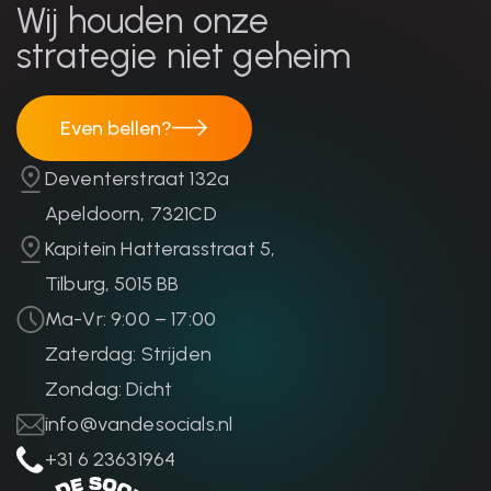
Wij houden onze
strategie niet geheim
Even bellen?
Even bellen?
Deventerstraat 132a
Apeldoorn, 7321CD
Kapitein Hatterasstraat 5,
Tilburg, 5015 BB
Ma-Vr: 9:00 – 17:00
Zaterdag: Strijden
Zondag: Dicht
info@vandesocials.nl
+31 6 23631964