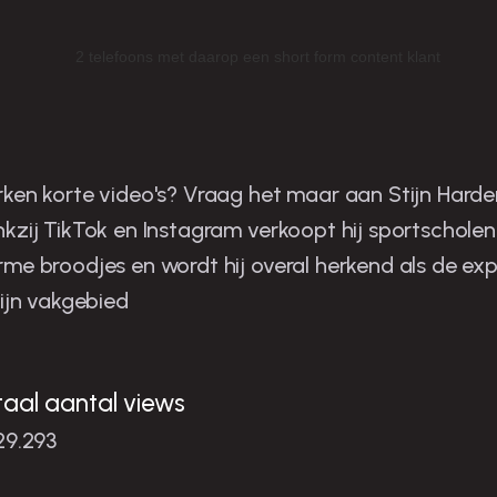
tijn is de man in zijn niche
ken korte video's? Vraag het maar aan Stijn Harder
kzij TikTok en Instagram verkoopt hij sportscholen
me broodjes en wordt hij overal herkend als de exp
zijn vakgebied
taal aantal views
29.293