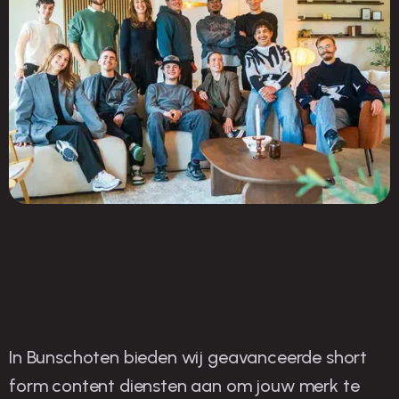
In Bunschoten bieden wij geavanceerde short
O
nze strategieën voor
form content diensten aan om jouw merk te