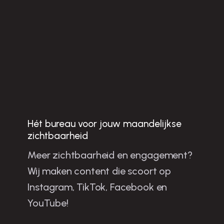
Hét bureau voor jouw maandelijkse
Jo
u
w
b
u
sin
e
ss
te
n
g
ro
e
ie
n
e
t sh
o
rt-fo
rm
o
n
te
n
t in
u
n
sc
h
o
te
n
zichtbaarheid
Meer zichtbaarheid en engagement?
la
Wij maken content die scoort op
m
Instagram, TikTok, Facebook en
YouTube!