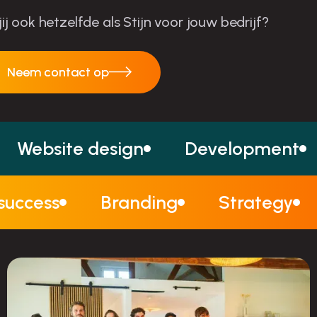
 jij ook hetzelfde als Stijn voor jouw bedrijf?
Neem contact op
Neem contact op
Website design
Development
 success
Branding
Strategy