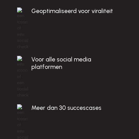
c
Geoptimaliseerd voor viraliteit
B
!
Voor alle social media
platformen
Meer dan 30 succescases