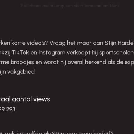
tijn is de man in zijn niche
ken korte video's? Vraag het maar aan Stijn Harder
kzij TikTok en Instagram verkoopt hij sportscholen
me broodjes en wordt hij overal herkend als de exp
zijn vakgebied
taal aantal views
29.293
 jij ook hetzelfde als Stijn voor jouw bedrijf?