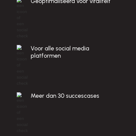
c
Geoptimaliseerd voor viraliteit
R
!
Voor alle social media
platformen
Meer dan 30 succescases