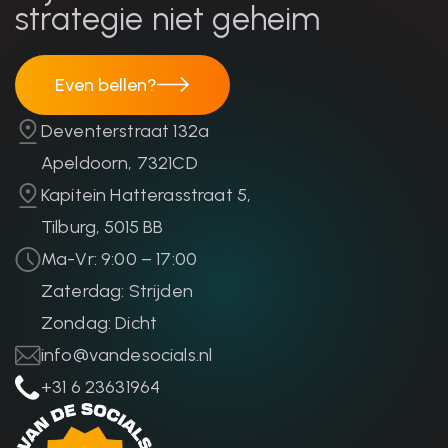
strategie niet geheim
Even bellen?
Even bellen?
Deventerstraat 132a
Apeldoorn, 7321CD
Kapitein Hatterasstraat 5,
Tilburg, 5015 BB
Ma-Vr: 9:00 – 17:00
Zaterdag: Strijden
Zondag: Dicht
info@vandesocials.nl
+31 6 23631964