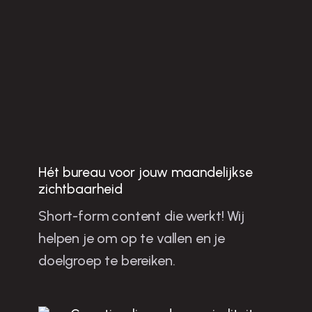
Hét bureau voor jouw maandelijkse
Jo
u
w
b
u
sin
e
ss
te
n
g
ro
e
ie
n
e
t sh
o
rt-fo
rm
o
n
te
n
t in
o
e
rm
o
n
d
zichtbaarheid
Short-form content die werkt! Wij
la
helpen je om op te vallen en je
m
doelgroep te bereiken.