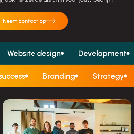
Neem contact op
Neem contact op
Website design
Development
 success
Branding
Strategy