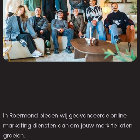
In Roermond bieden wij geavanceerde online
O
nze strategieën voor
marketing diensten aan om jouw merk te laten
groeien.