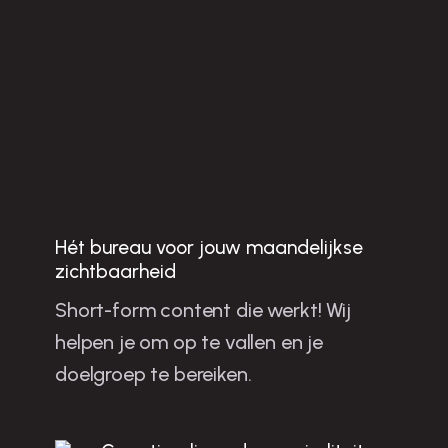
Hét bureau voor jouw maandelijkse
Jo
u
w
b
u
sin
e
ss
te
n
g
ro
e
ie
n
e
t sh
o
rt-fo
rm
o
n
te
n
t in
a
a
stric
h
zichtbaarheid
Short-form content die werkt! Wij
la
helpen je om op te vallen en je
m
doelgroep te bereiken.