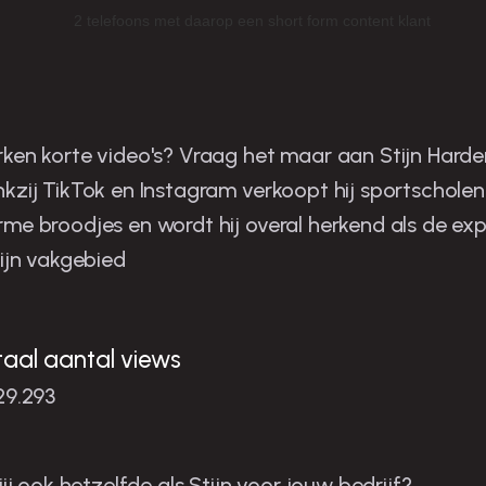
tijn is de man in zijn niche
ken korte video's? Vraag het maar aan Stijn Harder
kzij TikTok en Instagram verkoopt hij sportscholen
me broodjes en wordt hij overal herkend als de exp
zijn vakgebied
taal aantal views
29.293
 jij ook hetzelfde als Stijn voor jouw bedrijf?