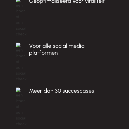
c
Geoptimaliseerd voor viraliteit
M
t!
Voor alle social media
platformen
Meer dan 30 succescases