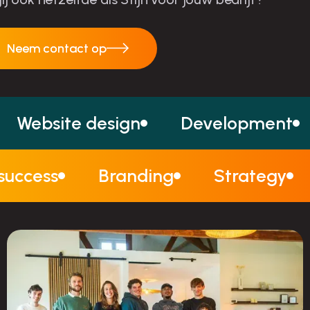
Neem contact op
Neem contact op
Website design
Development
 success
Branding
Strategy