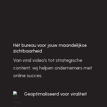
Jo
u
w
b
u
sin
e
ss
te
n
g
ro
e
ie
n
e
t sh
o
rt-fo
rm
o
n
te
n
t in
C
u
ijk
Hét bureau voor jouw maandelijkse
zichtbaarheid
la
Van viral video’s tot strategische
content: wij helpen ondernemers met
m
online succes.
c
!
Geoptimaliseerd voor viraliteit