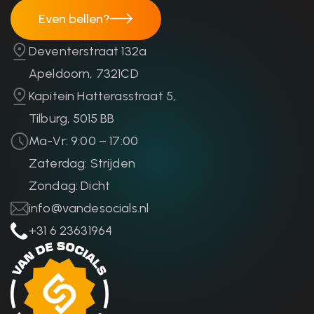
Even bellen?
Even bellen?
Deventerstraat 132a
Apeldoorn, 7321CD
Kapitein Hatterasstraat 5,
Tilburg, 5015 BB
Ma-Vr: 9:00 – 17:00
Zaterdag: Strijden
Zondag: Dicht
info@vandesocials.nl
+31 6 23631964