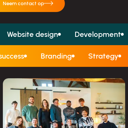
Neem contact op
Neem contact op
Website design
Development
 success
Branding
Strategy