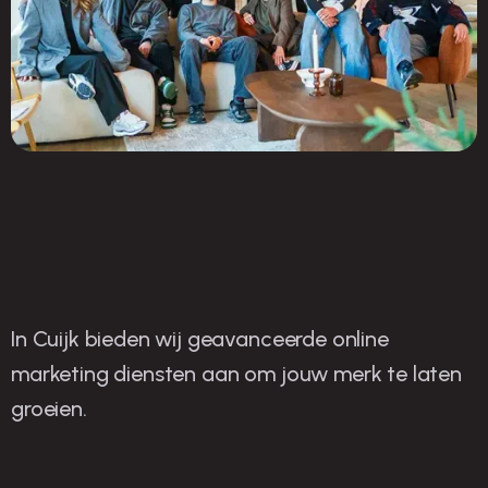
In Cuijk bieden wij geavanceerde online
O
nze strategieën voor
marketing diensten aan om jouw merk te laten
groeien.
succes