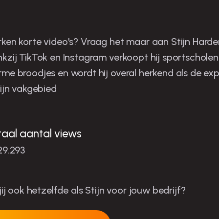
tijn is de man in zijn niche
ken korte video's? Vraag het maar aan Stijn Harder
kzij TikTok en Instagram verkoopt hij sportscholen
me broodjes en wordt hij overal herkend als de exp
zijn vakgebied
taal aantal views
29.293
 jij ook hetzelfde als Stijn voor jouw bedrijf?