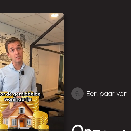
Een paar van
💪