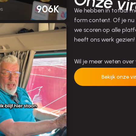
Onze vir
906K
es
We hebben in totaal me
form content. Of je nu
we scoren op alle platf
heeft ons werk gezien!
Wil je meer weten over
Bekijk onze vi
Neem conta
op