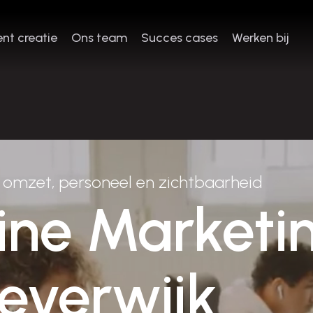
nt creatie
Ons team
Succes cases
Werken bij
nt creatie
Ons team
Succes cases
Werken bij
n omzet, personeel en zichtbaarheid
ine Marketi
Beverwijk