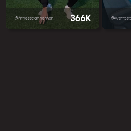
366K
@fitnessaannemer
@wetrae