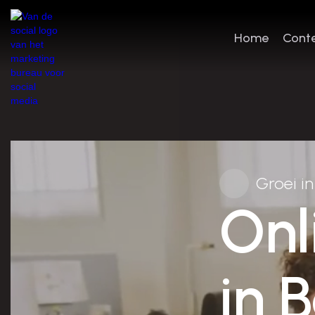
Home
Conte
Home
Conte
Groei i
Onl
in 