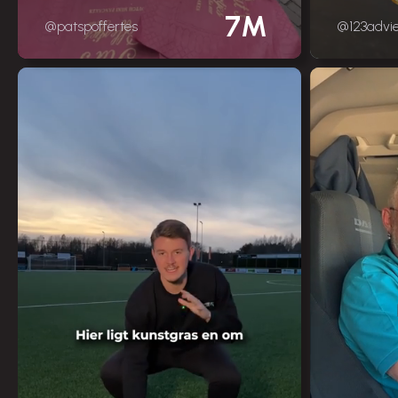
7M
@patspoffertes
@123advi