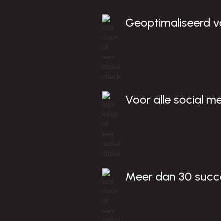
i
Geoptimaliseerd voo
Voor alle social m
Meer dan 30 succ