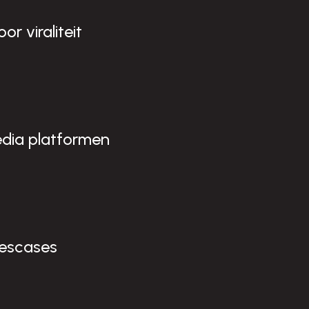
n
!
r viraliteit
edia platformen
escases