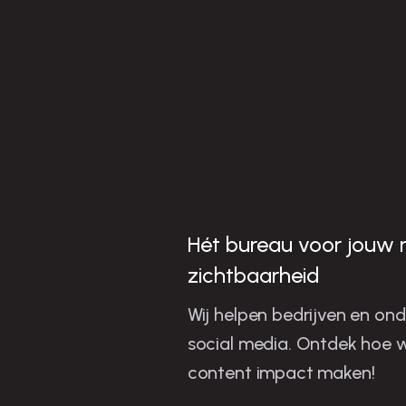
i
t
r
i
t
f
r
t
i
Hét bureau voor jouw 
zichtbaarheid
l
Wij helpen bedrijven en on
social media. Ontdek hoe w
content impact maken!