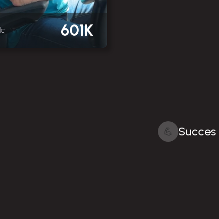
601K
dc
Succes 
💪