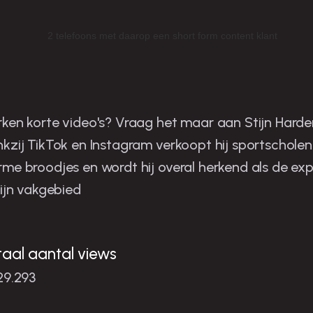
tijn is de man in zijn niche
ken korte video's? Vraag het maar aan Stijn Harder
kzij TikTok en Instagram verkoopt hij sportscholen
me broodjes en wordt hij overal herkend als de exp
zijn vakgebied
taal aantal views
29.293