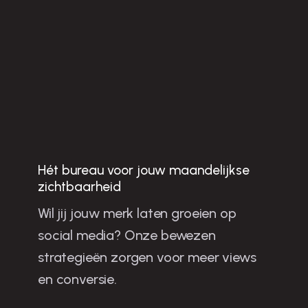
Hét bureau voor jouw maandelijkse
Jo
u
w
b
u
sin
e
ss
te
n
g
ro
e
ie
n
e
t sh
o
rt-fo
rm
o
n
te
n
t in
ijm
e
g
e
n
zichtbaarheid
Wil jij jouw merk laten groeien op
la
social media? Onze bewezen
m
strategieën zorgen voor meer views
en conversie.