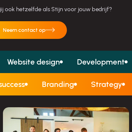
 jij ook hetzelfde als Stijn voor jouw bedrijf?
Neem contact op
Neem contact op
Website design
Development
 success
Branding
Strategy