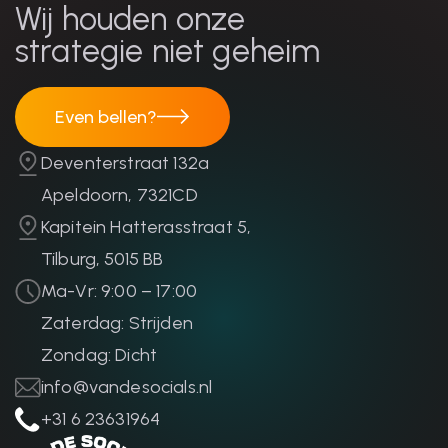
Wij houden onze
strategie niet geheim
Even bellen?
Even bellen?
Deventerstraat 132a
Apeldoorn, 7321CD
Kapitein Hatterasstraat 5,
Tilburg, 5015 BB
Ma-Vr: 9:00 – 17:00
Zaterdag: Strijden
Zondag: Dicht
info@vandesocials.nl
+31 6 23631964